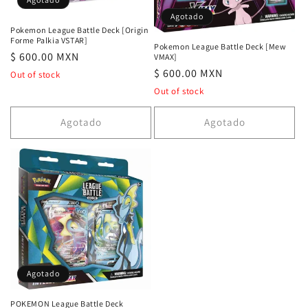
n
Agotado
:
Pokemon League Battle Deck [Origin
Forme Palkia VSTAR]
Pokemon League Battle Deck [Mew
Precio
$ 600.00 MXN
VMAX]
Precio
$ 600.00 MXN
habitual
Out of stock
habitual
Out of stock
Agotado
Agotado
Agotado
POKEMON League Battle Deck