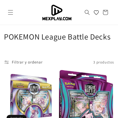
Ir
directamente
al contenido
Carrito
C
POKEMON League Battle Decks
o
l
Filtrar y ordenar
3 productos
e
c
c
i
ó
Agotado