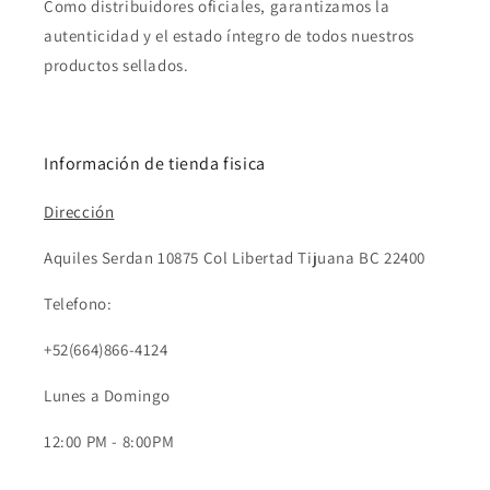
Como distribuidores oficiales, garantizamos la
autenticidad y el estado íntegro de todos nuestros
productos sellados.
Información de tienda fisica
Dirección
Se requiere iniciar sesión
Aquiles Serdan 10875 Col Libertad Tijuana BC 22400
Inicie sesión en su cuenta para agregar productos a
Telefono:
su lista de deseos y ver los artículos guardados
+52(664)866-4124
anteriormente.
Lunes a Domingo
Acceso
12:00 PM - 8:00PM