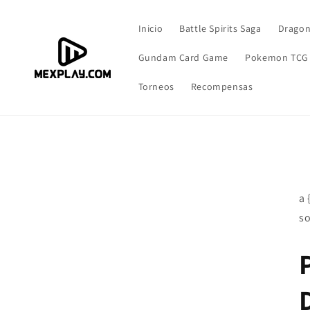
Ir
directamente
al contenido
Inicio
Battle Spirits Saga
Dragon
Gundam Card Game
Pokemon TCG
Torneos
Recompensas
a 
so