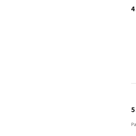
4
5
Pa