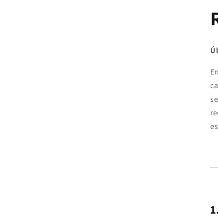
Úl
E
ca
se
re
es
1