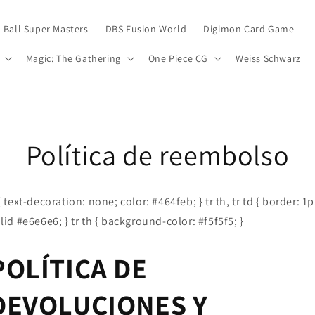
 Ball Super Masters
DBS Fusion World
Digimon Card Game
Magic: The Gathering
One Piece CG
Weiss Schwarz
Política de reembolso
{ text-decoration: none; color: #464feb; } tr th, tr td { border: 1p
lid #e6e6e6; } tr th { background-color: #f5f5f5; }
POLÍTICA DE
DEVOLUCIONES Y