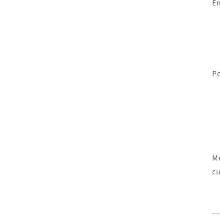
En
Po
Me
cu