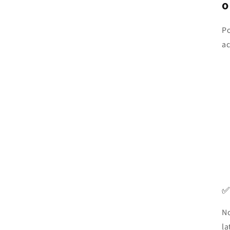
o
Po
ac
No
la