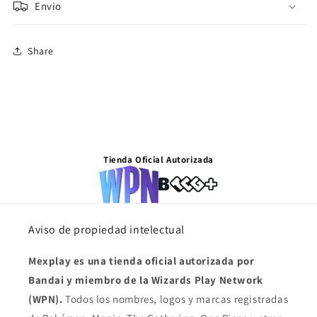
Envio
Share
Se requiere iniciar sesión
Tienda Oficial Autorizada
Inicie sesión en su cuenta para agregar productos a
su lista de deseos y ver los artículos guardados
anteriormente.
Aviso de propiedad intelectual
Acceso
Mexplay es una tienda oficial autorizada por
Bandai y miembro de la Wizards Play Network
(WPN).
Todos los nombres, logos y marcas registradas