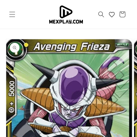
Ir
directamente
al contenido
Carrito
Ir
directamente
a la
información
del producto