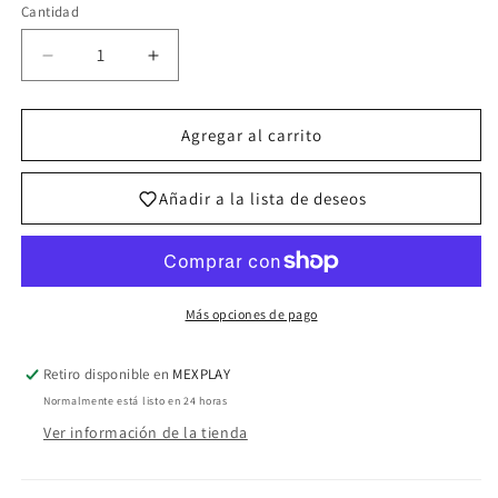
Cantidad
Cantidad
Reducir
Aumentar
cantidad
cantidad
para
para
Avenging
Avenging
Agregar al carrito
Frieza
Frieza
(Reprint)
(Reprint)
Añadir a la lista de deseos
-
-
Battle
Battle
Evolution
Evolution
Booster
Booster
-
-
Más opciones de pago
Common
Common
-
-
BT1-
BT1-
Retiro disponible en
MEXPLAY
089
089
Normalmente está listo en 24 horas
Ver información de la tienda