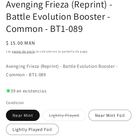
Avenging Frieza (Reprint) -
Battle Evolution Booster -
Common - BT1-089
Precio
$ 15.00 MXN
habitual
Los
gastos de envío
se calculan en la pantalla de pago.
Avenging Frieza (Reprint) - Battle Evolution Booster -
Common - BT1-089
39 en existencias
Condicion
Variante
Near Mint
Lightly Played
Near Mint Foil
agotada
o
no
Lightly Played Foil
disponible