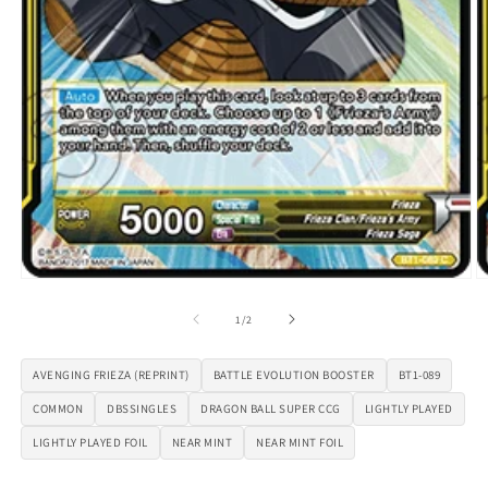
Abrir
Ab
elemento
e
multimedia
m
de
1
/
2
1
2
en
e
una
u
AVENGING FRIEZA (REPRINT)
BATTLE EVOLUTION BOOSTER
BT1-089
ventana
v
modal
m
COMMON
DBSSINGLES
DRAGON BALL SUPER CCG
LIGHTLY PLAYED
LIGHTLY PLAYED FOIL
NEAR MINT
NEAR MINT FOIL